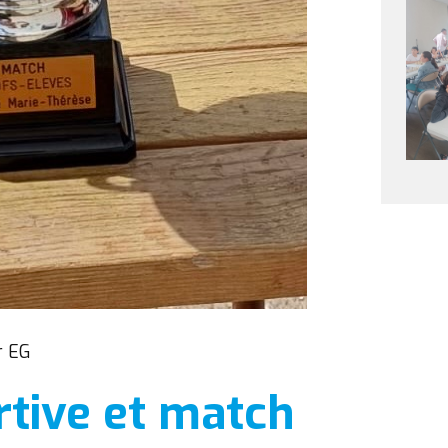
r EG
rtive et match