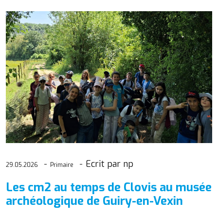
Ecrit par np
29.05.2026
Primaire
Les cm2 au temps de Clovis au musée
archéologique de Guiry-en-Vexin