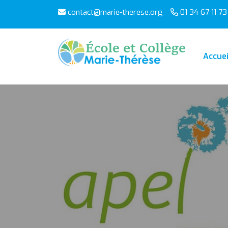
contact@marie-therese.org
01 34 67 11 73
Accuei