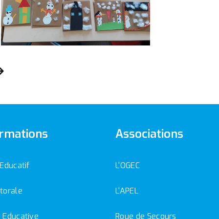
rmations
Associations
 Educatif
L'OGEC
torale
L'APEL
 Educative
Roue de Secours