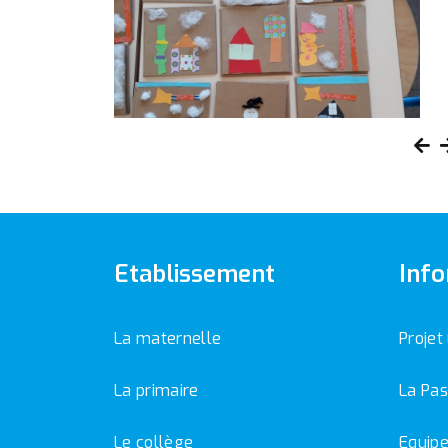
Etablissement
Info
La maternelle
Projet
La primaire
La Pas
Le collège
Equipe