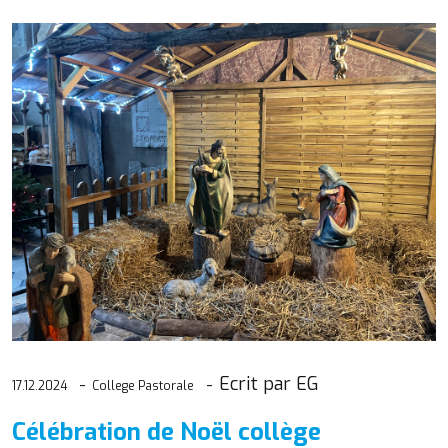
Ecrit par EG
17.12.2024
College Pastorale
Célébration de Noël collège