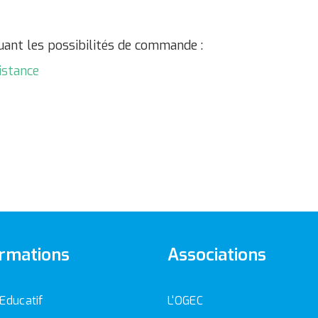
uant les possibilités de commande :
istance
rmations
Associations
 Educatif
L'OGEC