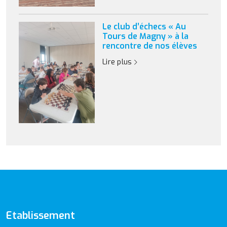
Le club d’échecs « Au
Tours de Magny » à la
rencontre de nos élèves
Lire plus
Etablissement